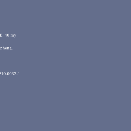
PE, 40 my
oppheng.
 210.0032-1