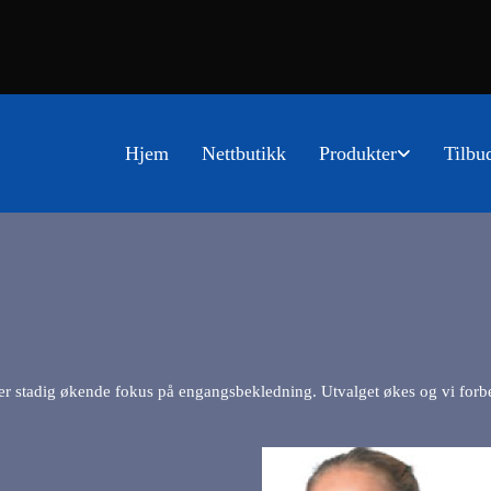
Hjem
Nettbutikk
Produkter
Tilbu
r stadig økende fokus på engangsbekledning. Utvalget økes og vi forbed