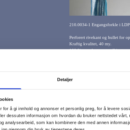
210.0034-1 Engangsforkle i LD
Perforert rivekant og hullet for 
Kraftig kvalitet, 40 my.
100 % ren plast, matgodkjent.
Detaljer
ookies
 for å gi innhold og annonser et personlig preg, for å levere sos
deler dessuten informasjon om hvordan du bruker nettstedet vårt,
og analysearbeid, som kan kombinere den med annen informasjon d
 inn gjennom din bruk av tjenestene deres.