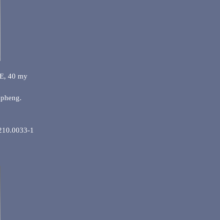
PE, 40 my
oppheng.
 210.0033-1