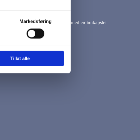
Markedsføring
k og komfortabel polypropylenfiber med en innkapslet
fort (latexfri).
Tillat alle