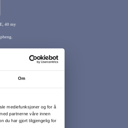
PE, 40 my
oppheng.
Om
iale mediefunksjoner og for å
 med partnerne våre innen
u har gjort tilgjengelig for