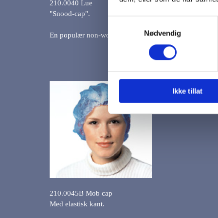
210.0040 Lue
"Snood-cap".
Samtykkevalg
Nødvendig
En populær non-woven skyggelue med et elastisk hårne
Ikke tillat
210.0045B Mob cap
Med elastisk kant.