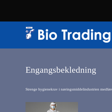
Engangsbekledning
Strenge hygienekrav i næringsmiddelindustrien medføre