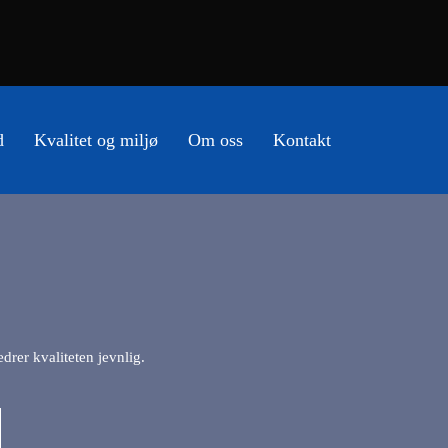
d
Kvalitet og miljø
Om oss
Kontakt
rer kvaliteten jevnlig.