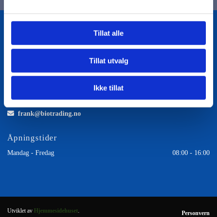
Tillat alle
Bio Trading AS

Pir II nr Kai 9
Tillat utvalg
7010 Trondheim
Ikke tillat
Kontakt oss

73 87 96 03

frank@biotrading.no
Åpningstider
Mandag - Fredag
08:00 - 16:00
Utviklet av
Hjemmesidehuset
.
Personvern