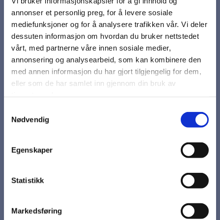
Vi bruker informasjonskapsler for å gi innhold og
forurensning og forbedre oss kontinuerlig.
annonser et personlig preg, for å levere sosiale
Miljømessig aspekter skal ikke betraktes som et enkeltområde,
mediefunksjoner og for å analysere trafikken vår. Vi deler
men integreres i virksomheten.
dessuten informasjon om hvordan du bruker nettstedet
vårt, med partnerne våre innen sosiale medier,
Dette betyr at:
annonsering og analysearbeid, som kan kombinere den
med annen informasjon du har gjort tilgjengelig for dem,
Identifiserte vesentlige miljøaspekter skal være grunnlag for
eller som de har samlet inn gjennom din bruk av
vår forbedring.
tjenestene deres.
Vi vil kontinuerlig utvikle våre produkter og prosesser og
øvrig virksomhet for å minimere miljøpåvirkningen og å
Samtykkevalg
utdanne og informere våre ansatte
Nødvendig
Vi skal legge til grunn for åpenhet om miljøspørsmål til våre
kunder og interessenter
Egenskaper
Bidra til effektiv kretslogg av varer gjennom fortsatt
resirkulering for både oss selv og for våre kunder
Aktivt arbeide for å redusere energi-og materialforbruk og
Statistikk
transport ved våre anlegg.
Markedsføring