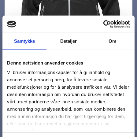
Samtykke
Detaljer
Om
Denne nettsiden anvender cookies
Vi bruker informasjonskapsler for å gi innhold og
annonser et personlig preg, for å levere sosiale
mediefunksjoner og for å analysere trafikken vår. Vi deler
dessuten informasjon om hvordan du bruker nettstedet
vårt, med partnerne våre innen sosiale medier,
annonsering og analysearbeid, som kan kombinere den
med annen informasjon du har gjort tilgjengelig for dem,
Windbreaker, dame
eller som de har samlet inn gjennom din bruk av
tjenestene deres.