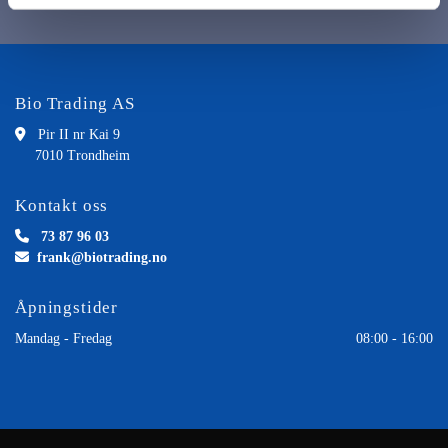
Bio Trading AS

Pir II nr Kai 9
7010 Trondheim
Kontakt oss

73 87 96 03

frank@biotrading.no
Åpningstider
Mandag - Fredag
08:00 - 16:00