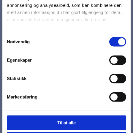
annonsering og analysearbeid, som kan kombinere den
med annen informasjon du har gjort tilgjengelig for dem,
eller som de har samlet inn gjennom din bruk av
tjenestene deres.
Samtykkevalg
Nødvendig
Egenskaper
Skibukse
Statistikk
Klær/Tøy - Størrelse
Markedsføring
På lager
kr 1 985,94
Tillat alle