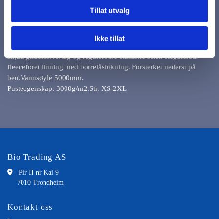
Tillat utvalg
Tapede sømmer. Toveis laminert (vannavvisende) glidelås langs
Ikke tillat
utsiden av ben. Stikklommer med skjult glidelås. Lårlomme med
skjult glidelås. Avtag og regulerbare elastiske seler. Regulerbar
fleeceforet linning med borrelåslukning. Forsterket nederst på
ben.Vannsøyle 5000mm.
Pusteegenskap: 3000g/m2.Str. XS-2XL
Bio Trading AS

Pir II nr Kai 9
7010 Trondheim
Kontakt oss