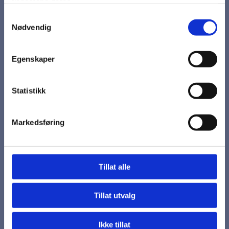
tjenestene deres.
Samtykkevalg
På lager
Nødvendig
kr 0,01
Egenskaper
Statistikk
118.9022 Hansker mot sterk varme
Med slitesterkt nitrilbelegg i innerhånd.
Markedsføring
Ideell ved håndtering av varme objekter i glass/stålfabrikasjon,og
kan også bli benyttet i og rundt varme ovner.
Gir meget god varmebeskyttelse, også mot konvektiv varme,
ogbeskytter opp mot 250 °C over kortere tid.
Tillat alle
Høy beskyttelse mot kutt (skarpe kanter).
Lang mansjett beskytter håndledd og underarm.
Tillat utvalg
Str. 10
Ikke tillat