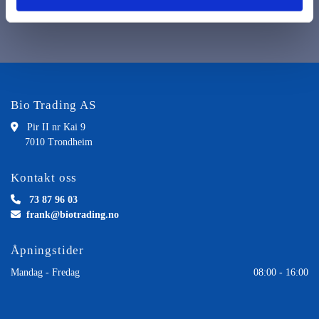
Pris per bunt 1x6 par.
Bio Trading AS

Pir II nr Kai 9
7010 Trondheim
Kontakt oss

73 87 96 03

frank@biotrading.no
Åpningstider
Mandag - Fredag
08:00 - 16:00