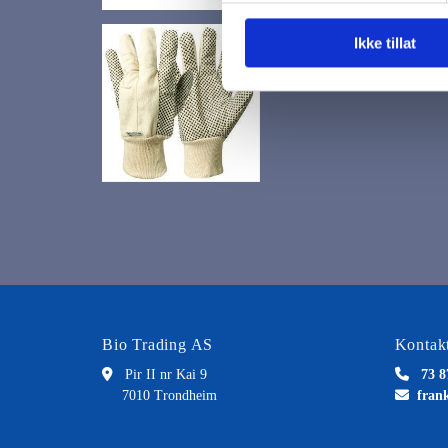
Ikke tillat
Bio Trading AS
Kontakt

Pir II nr Kai 9

73 8
7010 Trondheim

fran