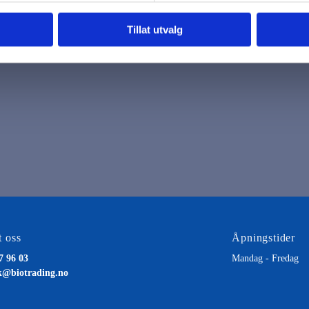
Tillat utvalg
 oss
Åpningstider
7 96 03
Mandag - Fredag
k@biotrading.no