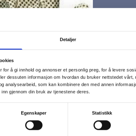
Detaljer
110.0408 Vevde 
Med plastknotter.
ookies
Rimelig og lett ha
 for å gi innhold og annonser et personlig preg, for å levere sos
Vern mot skitt og
8 oz. kraftig bomu
deler dessuten informasjon om hvordan du bruker nettstedet vårt,
og analysearbeid, som kan kombinere den med annen informasjon d
Str. 8-10
 inn gjennom din bruk av tjenestene deres.
Pris per kartong 
Egenskaper
Statistikk