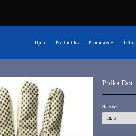
Hjem
Nettbutikk
Produkter
Tilbu
Polka Dot
Hansker