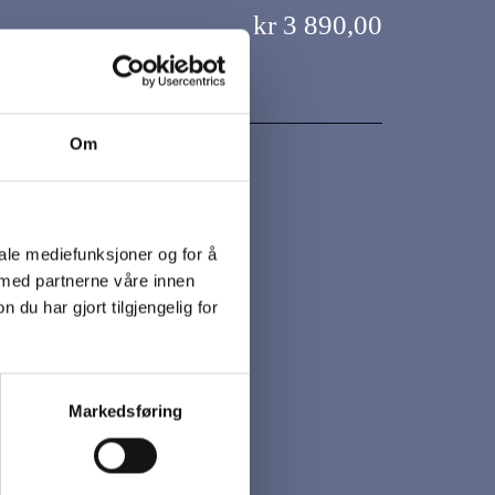
kr 3 890,00
Om
bomullshansker
nske til all-round bruk.
iale mediefunksjoner og for å
 smuss.
llskvalitet.
 med partnerne våre innen
u har gjort tilgjengelig for
1x300 par.
Markedsføring