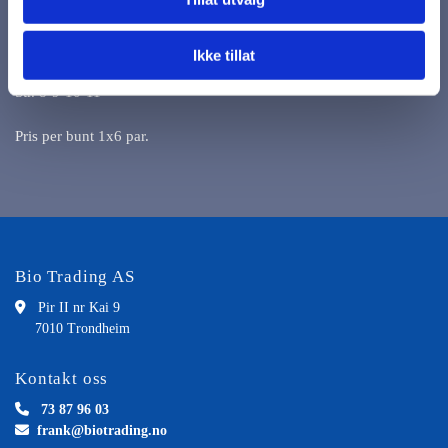
Passende til: arbeid i syrebad, vaskekar o.l., industrieltrenhold,
septik/renovasjon, kjemikaliehåndtering etc.
Ikke tillat
Str. 8-9-10-11
Pris per bunt 1x6 par.
Bio Trading AS

Pir II nr Kai 9
7010 Trondheim
Kontakt oss

73 87 96 03

frank@biotrading.no