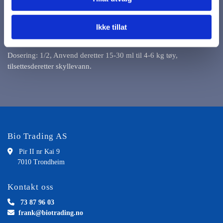
gjørtekstiler myke og behagelige.
Middelet inneholder dessuten en parfyme som gir tekstilene
Ikke tillat
enbehagelig ren duft.
Dosering: 1/2, Anvend deretter 15-30 ml til 4-6 kg tøy,
tilsettesderetter skyllevann.
Bio Trading AS

Pir II nr Kai 9
7010 Trondheim
Kontakt oss

73 87 96 03

frank@biotrading.no