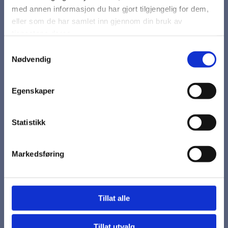
med annen informasjon du har gjort tilgjengelig for dem,
eller som de har samlet inn gjennom din bruk av
Øko Mykemiddel Åke.
tjenestene deres.
Samtykkevalg
Nødvendig
Kanner
Egenskaper
På lager
Statistikk
kr 466,25
Markedsføring
Øko MykemiddelÅke MM
(Velduftende, antistatisk
)
Tillat alle
Øko MM er et middel som motvirker statisk elektrisitet og
Tillat utvalg