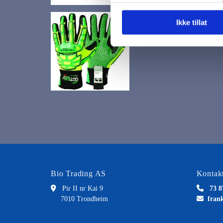
Ikke tillat
Bio Trading AS
Kontakt

Pir II nr Kai 9

73 8
7010 Trondheim

fran