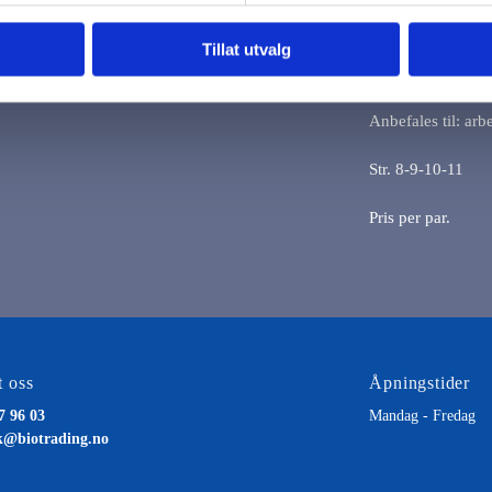
innsmurte deler og
Kraftig håndbaksb
Tillat utvalg
Vaskbar i maskin 
Anbefales til: arb
Str. 8-9-10-11
Pris per par.
 oss
Åpningstider
7 96 03
Mandag - Fredag
k@biotrading.no