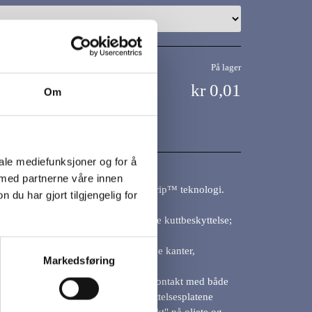
På lager
kr 0,01
Om
iale mediefunksjoner og for å
rip™ offshorehansker mot kutt og
 med partnerne våre innen
Superbelegg i håndflaten m/Gator Grip™ teknologi.
u har gjort tilgjengelig for
bric® materiale for absolutt høyeste kuttbeskyttelse;
 Cut level 5 (kun håndflaten).
ingsbeskyttelse mot stålfliser, skarpe kanter,
Markedsføring
ologi gir en svært høy gripeevne i kontakt med både
ed bruk i kraftig oljete miljøer. Beskyttelsesplatene
møreoljer, og gir en "vinterdekk-effekt" på oljete og