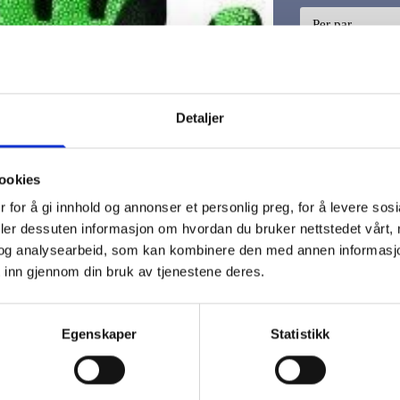
Detaljer
ookies
 for å gi innhold og annonser et personlig preg, for å levere sos
116.4020 Gator G
deler dessuten informasjon om hvordan du bruker nettstedet vårt,
punkteringskader
og analysearbeid, som kan kombinere den med annen informasjon d
 inn gjennom din bruk av tjenestene deres.
Laget med SuperFa
overstiger EN 388
Meget høy punkter
Egenskaper
Statistikk
kabelvaier etc.
Gator Grip™ tekn
lettere oljer og v
kanaliserer bort s