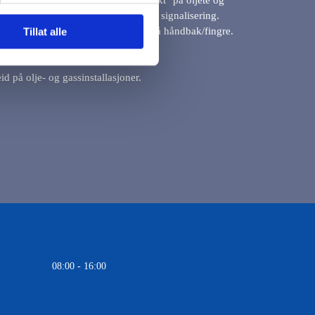
 verktøy.Synbarhetsfarge for lettere signalisering.
eskyttelse som beskytter mot støt på håndbak/fingre.
Tillat alle
på 65 °C. Kan tørketromles.
eid på olje- og gassinstallasjoner.
08:00 - 16:00