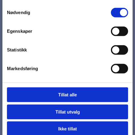
Samtykkevalg
Nødvendig
På lager
kr 1 462,50
Egenskaper
Statistikk
113.1050 Arbeidshansker
Markedsføring
Geiteskinn av garantert høyeste kvalitet, ekstra varmt fôr
iThinsulate®.
Til røft arbeid i streng kulde.
Tillat alle
Svært slitesterke og myke.
C100 Thinsulate®-vinterfôret i 100 grams toppkvalitet.
Tillat utvalg
Str. 9
Ikke tillat
Pris per bunt 1x6 par.