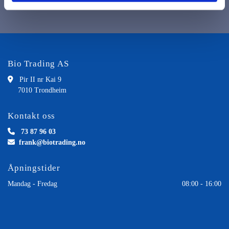
Bio Trading AS

Pir II nr Kai 9
7010 Trondheim
Kontakt oss

73 87 96 03

frank@biotrading.no
Åpningstider
Mandag - Fredag
08:00 - 16:00