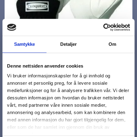
Samtykke
Detaljer
Om
Denne nettsiden anvender cookies
Vi bruker informasjonskapsler for å gi innhold og
annonser et personlig preg, for å levere sosiale
mediefunksjoner og for å analysere trafikken vår. Vi deler
dessuten informasjon om hvordan du bruker nettstedet
Granberg Frigus
vårt, med partnerne våre innen sosiale medier,
annonsering og analysearbeid, som kan kombinere den
med annen informasjon du har gjort tilgjengelig for dem,
Kartonger/Bunter
eller som de har samlet inn gjennom din bruk av
tjenestene deres.