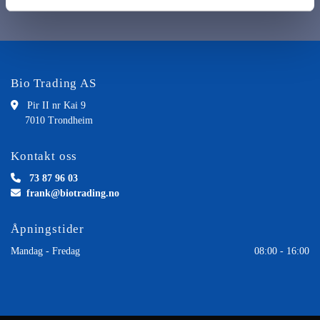
Bio Trading AS

Pir II nr Kai 9
7010 Trondheim
Kontakt oss

73 87 96 03

frank@biotrading.no
Åpningstider
Mandag - Fredag
08:00 - 16:00