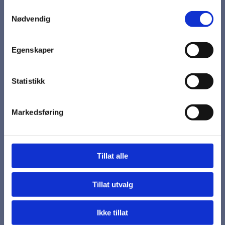
Samtykkevalg
Nødvendig
Klær/Tøy - Størrelse
Egenskaper
Klær/Tøy - Farge
Statistikk
Markedsføring
På lager
kr 465,00
Tillat alle
Tillat utvalg
To framlommer med glidelås. Figursydd. For i framstykke.
Ikke tillat
Vekt 240g/m2 Str. S-2XL