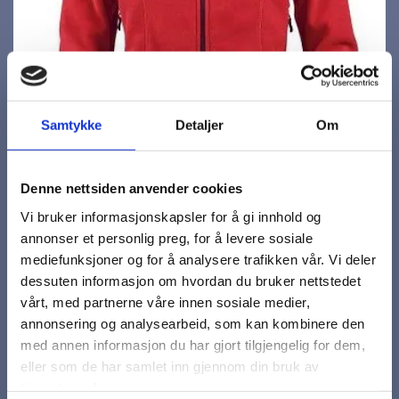
Samtykke
Detaljer
Om
Denne nettsiden anvender cookies
Vi bruker informasjonskapsler for å gi innhold og
annonser et personlig preg, for å levere sosiale
mediefunksjoner og for å analysere trafikken vår. Vi deler
dessuten informasjon om hvordan du bruker nettstedet
vårt, med partnerne våre innen sosiale medier,
annonsering og analysearbeid, som kan kombinere den
med annen informasjon du har gjort tilgjengelig for dem,
eller som de har samlet inn gjennom din bruk av
tjenestene deres.
Fleecejakke, dame