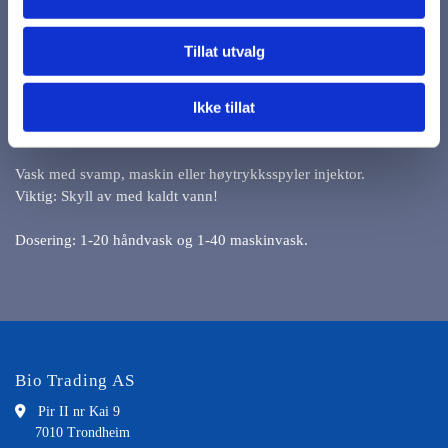
En moderne konsentrert bilshampoo med voks emulsjon som
Tillat utvalg
oppløserveiskitt, fett, salt og diesel uten å skade lakken.
Ikke tillat
Bilshampoen etterlater en tynn beskyttende vokshinne som
girbillakken en hurtigtørkende glanset finish.
Vask med svamp, maskin eller høytrykksspyler injektor.
Viktig: Skyll av med kaldt vann!
Dosering: 1-20 håndvask og 1-40 maskinvask.
Bio Trading AS

Pir II nr Kai 9
7010 Trondheim