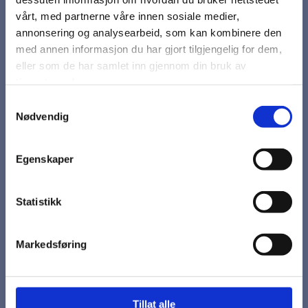
vårt, med partnerne våre innen sosiale medier,
annonsering og analysearbeid, som kan kombinere den
med annen informasjon du har gjort tilgjengelig for dem,
Bilshampo med voks.
eller som de har samlet inn gjennom din bruk av
tjenestene deres.
Samtykkevalg
Kanner
Nødvendig
Egenskaper
På lager
kr 558,75
Statistikk
Markedsføring
Bilshampo medvoks
-La vannet prelleav-
Tillat alle