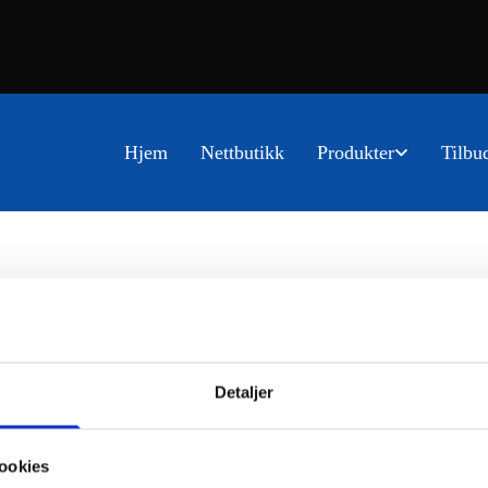
Hjem
Nettbutikk
Produkter
Tilbu
Detaljer
ookies