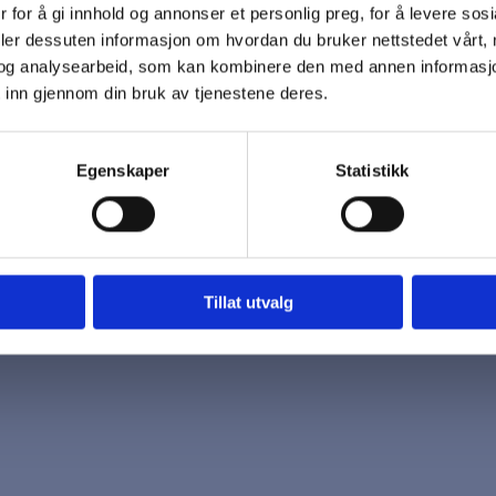
 for å gi innhold og annonser et personlig preg, for å levere sos
 oss
Åpningstider
deler dessuten informasjon om hvordan du bruker nettstedet vårt,
7 96 03
Mandag - Fredag
og analysearbeid, som kan kombinere den med annen informasjon d
k@biotrading.no
 inn gjennom din bruk av tjenestene deres.
Egenskaper
Statistikk
Tillat utvalg