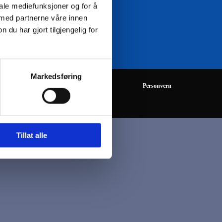
iale mediefunksjoner og for å
 med partnerne våre innen
08:00 - 16:00
u har gjort tilgjengelig for
Markedsføring
Personvern
Tillat alle