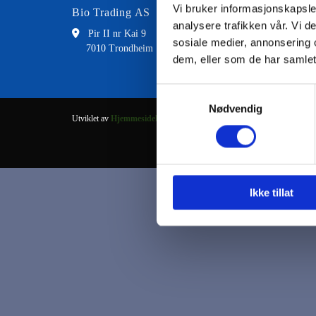
Vi bruker informasjonskapsler
Bio Trading AS
Kontakt
analysere trafikken vår. Vi 

Pir II nr Kai 9

73 8
sosiale medier, annonsering 
7010 Trondheim

fran
dem, eller som de har samlet
Samtykkevalg
Nødvendig
Utviklet av
Hjemmesidehuset
.
Ikke tillat