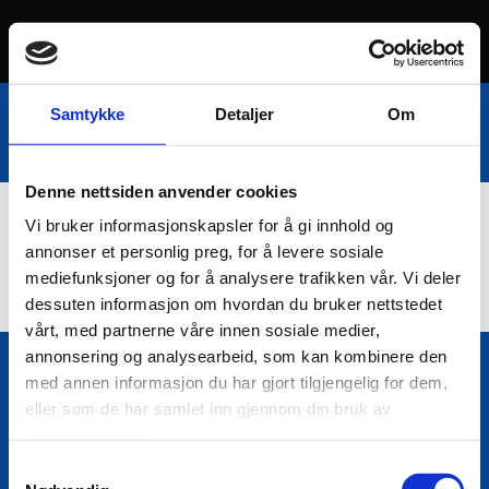
Samtykke
Detaljer
Om
Denne nettsiden anvender cookies
Vi bruker informasjonskapsler for å gi innhold og
Nettbutikk
annonser et personlig preg, for å levere sosiale
mediefunksjoner og for å analysere trafikken vår. Vi deler
dessuten informasjon om hvordan du bruker nettstedet
vårt, med partnerne våre innen sosiale medier,
annonsering og analysearbeid, som kan kombinere den
med annen informasjon du har gjort tilgjengelig for dem,
Bio Trading AS
eller som de har samlet inn gjennom din bruk av

Pir II nr Kai 9
tjenestene deres.
7010 Trondheim
Samtykkevalg