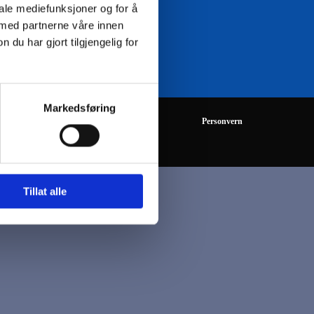
iale mediefunksjoner og for å
 med partnerne våre innen
08:00 - 16:00
u har gjort tilgjengelig for
Markedsføring
Personvern
Tillat alle