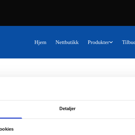
Hjem
Nettbutikk
Produkter
Tilbu
Detaljer
ookies