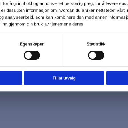
 for å gi innhold og annonser et personlig preg, for å levere sos
 oss
Åpningstider
deler dessuten informasjon om hvordan du bruker nettstedet vårt,
7 96 03
Mandag - Fredag
og analysearbeid, som kan kombinere den med annen informasjon d
k@biotrading.no
 inn gjennom din bruk av tjenestene deres.
Egenskaper
Statistikk
Tillat utvalg