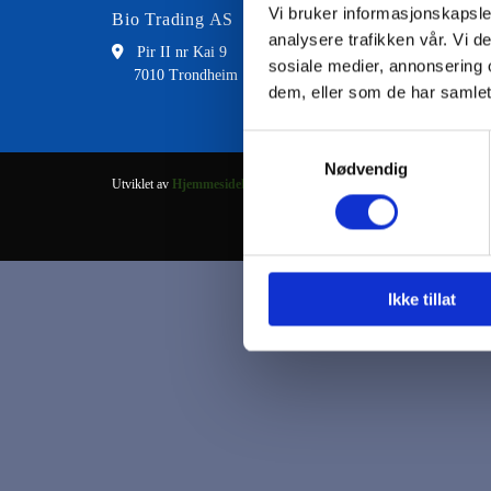
Vi bruker informasjonskapsler
Bio Trading AS
Kontakt
analysere trafikken vår. Vi 

Pir II nr Kai 9

73 8
sosiale medier, annonsering 
7010 Trondheim

fran
dem, eller som de har samlet
Samtykkevalg
Nødvendig
Utviklet av
Hjemmesidehuset
.
Ikke tillat