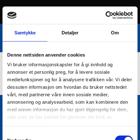
Samtykke
Detaljer
Om
Denne nettsiden anvender cookies
Vi bruker informasjonskapsler for å gi innhold og
Nettbutikk
annonser et personlig preg, for å levere sosiale
mediefunksjoner og for å analysere trafikken vår. Vi deler
dessuten informasjon om hvordan du bruker nettstedet
vårt, med partnerne våre innen sosiale medier,
annonsering og analysearbeid, som kan kombinere den
med annen informasjon du har gjort tilgjengelig for dem,
Bio Trading AS
eller som de har samlet inn gjennom din bruk av

Pir II nr Kai 9
tjenestene deres.
7010 Trondheim
Samtykkevalg