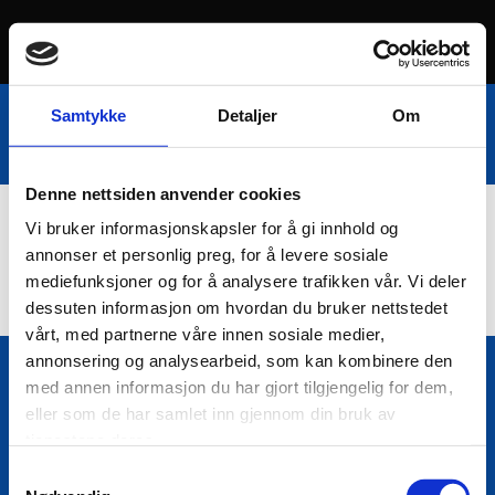
Samtykke
Detaljer
Om
Denne nettsiden anvender cookies
Vi bruker informasjonskapsler for å gi innhold og
Nettbutikk
annonser et personlig preg, for å levere sosiale
mediefunksjoner og for å analysere trafikken vår. Vi deler
dessuten informasjon om hvordan du bruker nettstedet
vårt, med partnerne våre innen sosiale medier,
annonsering og analysearbeid, som kan kombinere den
med annen informasjon du har gjort tilgjengelig for dem,
Bio Trading AS
eller som de har samlet inn gjennom din bruk av

Pir II nr Kai 9
tjenestene deres.
7010 Trondheim
Samtykkevalg