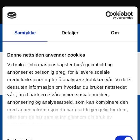
Samtykke
Detaljer
Om
Denne nettsiden anvender cookies
Vi bruker informasjonskapsler for å gi innhold og
Nettbutikk
annonser et personlig preg, for å levere sosiale
mediefunksjoner og for å analysere trafikken vår. Vi deler
dessuten informasjon om hvordan du bruker nettstedet
vårt, med partnerne våre innen sosiale medier,
annonsering og analysearbeid, som kan kombinere den
med annen informasjon du har gjort tilgjengelig for dem,
Bio Trading AS
eller som de har samlet inn gjennom din bruk av

Pir II nr Kai 9
tjenestene deres.
7010 Trondheim
Samtykkevalg