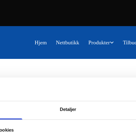
Hjem
Nettbutikk
Produkter
Tilbu
Detaljer
ookies