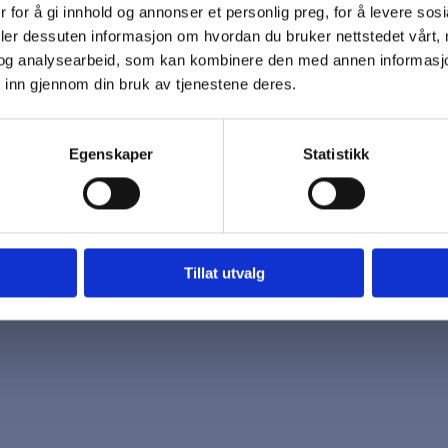
 for å gi innhold og annonser et personlig preg, for å levere sos
 oss
Åpningstider
deler dessuten informasjon om hvordan du bruker nettstedet vårt,
7 96 03
Mandag - Fredag
og analysearbeid, som kan kombinere den med annen informasjon d
k@biotrading.no
 inn gjennom din bruk av tjenestene deres.
Egenskaper
Statistikk
Tillat utvalg