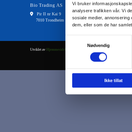
Vi bruker informasjonskapsler
Bio Trading AS
Kontakt
analysere trafikken vår. Vi 

Pir II nr Kai 9

73 8
sosiale medier, annonsering 
7010 Trondheim

fran
dem, eller som de har samlet
Samtykkevalg
Nødvendig
Utviklet av
Hjemmesidehuset
.
Ikke tillat