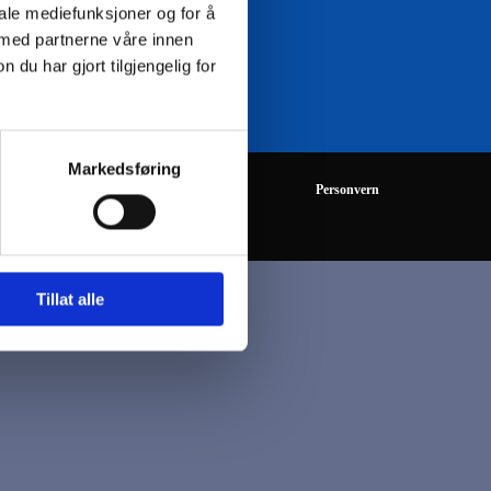
iale mediefunksjoner og for å
 med partnerne våre innen
08:00 - 16:00
u har gjort tilgjengelig for
Markedsføring
Personvern
Tillat alle