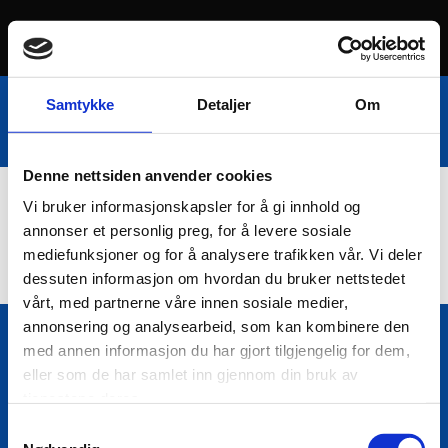
Samtykke
Detaljer
Om
Denne nettsiden anvender cookies
Vi bruker informasjonskapsler for å gi innhold og
Nettbutikk
annonser et personlig preg, for å levere sosiale
mediefunksjoner og for å analysere trafikken vår. Vi deler
dessuten informasjon om hvordan du bruker nettstedet
vårt, med partnerne våre innen sosiale medier,
annonsering og analysearbeid, som kan kombinere den
med annen informasjon du har gjort tilgjengelig for dem,
Bio Trading AS
eller som de har samlet inn gjennom din bruk av

Pir II nr Kai 9
tjenestene deres.
7010 Trondheim
Samtykkevalg