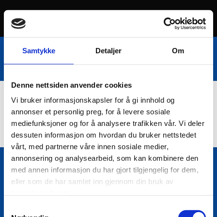
Samtykke
Detaljer
Om
Denne nettsiden anvender cookies
Vi bruker informasjonskapsler for å gi innhold og
Nettbutikk
annonser et personlig preg, for å levere sosiale
mediefunksjoner og for å analysere trafikken vår. Vi deler
dessuten informasjon om hvordan du bruker nettstedet
vårt, med partnerne våre innen sosiale medier,
annonsering og analysearbeid, som kan kombinere den
med annen informasjon du har gjort tilgjengelig for dem,
Bio Trading AS
eller som de har samlet inn gjennom din bruk av

Pir II nr Kai 9
tjenestene deres.
7010 Trondheim
Samtykkevalg