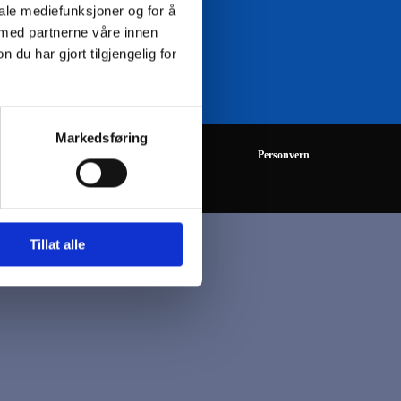
iale mediefunksjoner og for å
 med partnerne våre innen
08:00 - 16:00
u har gjort tilgjengelig for
Markedsføring
Personvern
Tillat alle