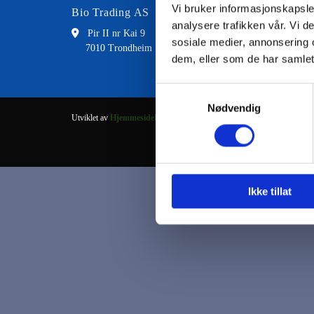
Vi bruker informasjonskapsler
Bio Trading AS
Kontakt
analysere trafikken vår. Vi 

Pir II nr Kai 9

73 8
sosiale medier, annonsering 
7010 Trondheim

fran
dem, eller som de har samlet
Samtykkevalg
Nødvendig
Utviklet av
Hjemmesidehuset
.
Ikke tillat