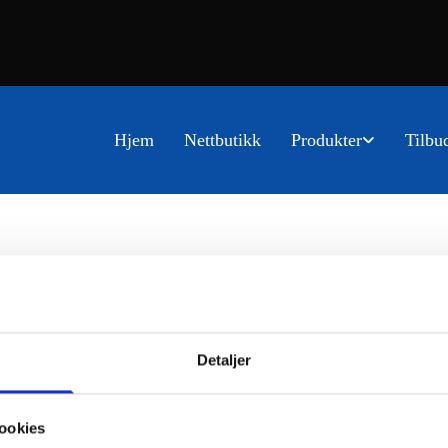
Hjem
Nettbutikk
Produkter
Tilbu
Detaljer
ookies