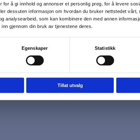
 for å gi innhold og annonser et personlig preg, for å levere sos
 oss
Åpningstider
deler dessuten informasjon om hvordan du bruker nettstedet vårt,
7 96 03
Mandag - Fredag
og analysearbeid, som kan kombinere den med annen informasjon d
k@biotrading.no
 inn gjennom din bruk av tjenestene deres.
Egenskaper
Statistikk
Tillat utvalg