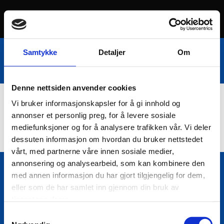
Samtykke
Detaljer
Om
Denne nettsiden anvender cookies
Vi bruker informasjonskapsler for å gi innhold og
Nettbutikk
annonser et personlig preg, for å levere sosiale
mediefunksjoner og for å analysere trafikken vår. Vi deler
dessuten informasjon om hvordan du bruker nettstedet
vårt, med partnerne våre innen sosiale medier,
annonsering og analysearbeid, som kan kombinere den
med annen informasjon du har gjort tilgjengelig for dem,
Bio Trading AS
eller som de har samlet inn gjennom din bruk av

Pir II nr Kai 9
tjenestene deres.
7010 Trondheim
Samtykkevalg