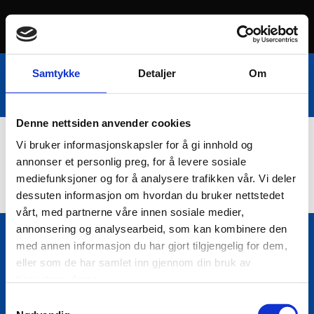
Samtykke
Detaljer
Om
Denne nettsiden anvender cookies
Vi bruker informasjonskapsler for å gi innhold og
Nettbutikk
annonser et personlig preg, for å levere sosiale
mediefunksjoner og for å analysere trafikken vår. Vi deler
dessuten informasjon om hvordan du bruker nettstedet
vårt, med partnerne våre innen sosiale medier,
annonsering og analysearbeid, som kan kombinere den
med annen informasjon du har gjort tilgjengelig for dem,
Bio Trading AS
eller som de har samlet inn gjennom din bruk av

Pir II nr Kai 9
tjenestene deres.
7010 Trondheim
Samtykkevalg