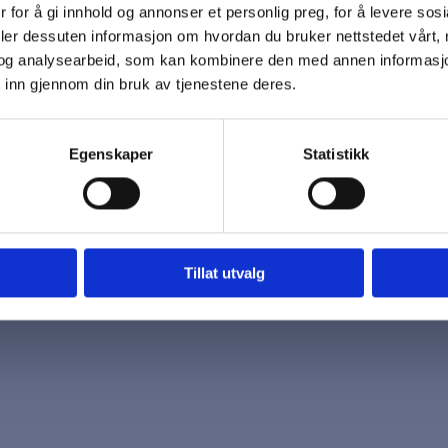
 for å gi innhold og annonser et personlig preg, for å levere sos
 oss
Åpningstider
deler dessuten informasjon om hvordan du bruker nettstedet vårt,
7 96 03
Mandag - Fredag
og analysearbeid, som kan kombinere den med annen informasjon d
k@biotrading.no
 inn gjennom din bruk av tjenestene deres.
Egenskaper
Statistikk
Tillat utvalg