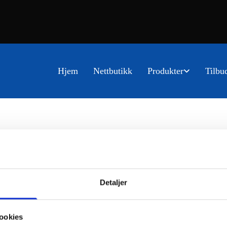
Hjem
Nettbutikk
Produkter
Tilbu
Detaljer
ookies