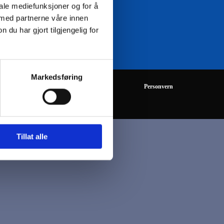
iale mediefunksjoner og for å
 med partnerne våre innen
08:00 - 16:00
u har gjort tilgjengelig for
Markedsføring
Personvern
Tillat alle