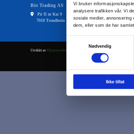
Vi bruker informasjonskapsler
Bio Trading AS
Kontakt
analysere trafikken vår. Vi 

Pir II nr Kai 9

73 8
sosiale medier, annonsering 
7010 Trondheim

fran
dem, eller som de har samlet
Samtykkevalg
Nødvendig
Utviklet av
Hjemmesidehuset
.
Ikke tillat