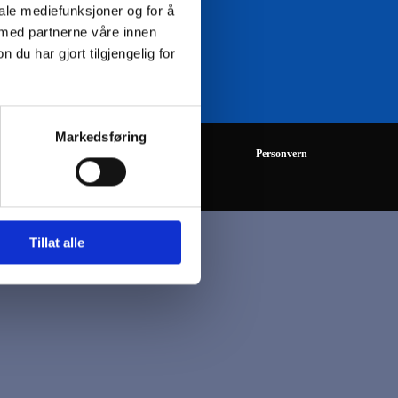
iale mediefunksjoner og for å
 med partnerne våre innen
08:00 - 16:00
u har gjort tilgjengelig for
Markedsføring
Personvern
Tillat alle