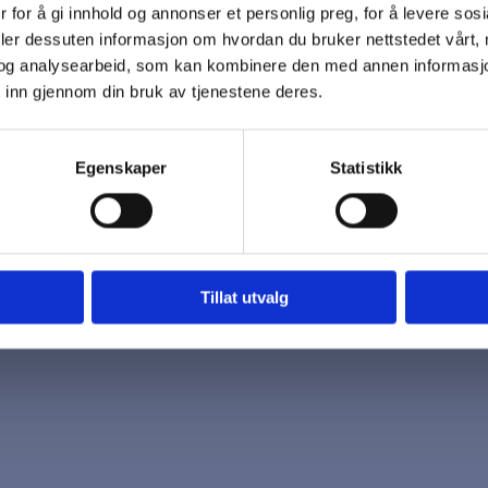
 for å gi innhold og annonser et personlig preg, for å levere sos
 oss
Åpningstider
deler dessuten informasjon om hvordan du bruker nettstedet vårt,
7 96 03
Mandag - Fredag
og analysearbeid, som kan kombinere den med annen informasjon d
k@biotrading.no
 inn gjennom din bruk av tjenestene deres.
Egenskaper
Statistikk
Tillat utvalg