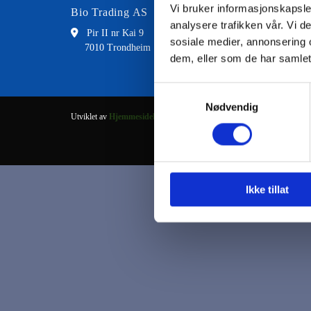
Vi bruker informasjonskapsler
Bio Trading AS
Kontakt
analysere trafikken vår. Vi 

Pir II nr Kai 9

73 8
sosiale medier, annonsering 
7010 Trondheim

fran
dem, eller som de har samlet
Samtykkevalg
Nødvendig
Utviklet av
Hjemmesidehuset
.
Ikke tillat