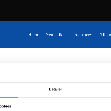
Hjem
Nettbutikk
Produkter
Tilbu
Detaljer
ookies