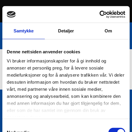
Samtykke
Detaljer
Om
Denne nettsiden anvender cookies
Vi bruker informasjonskapsler for å gi innhold og
Nettbutikk
annonser et personlig preg, for å levere sosiale
mediefunksjoner og for å analysere trafikken vår. Vi deler
dessuten informasjon om hvordan du bruker nettstedet
vårt, med partnerne våre innen sosiale medier,
annonsering og analysearbeid, som kan kombinere den
med annen informasjon du har gjort tilgjengelig for dem,
Bio Trading AS
eller som de har samlet inn gjennom din bruk av

Pir II nr Kai 9
tjenestene deres.
7010 Trondheim
Samtykkevalg