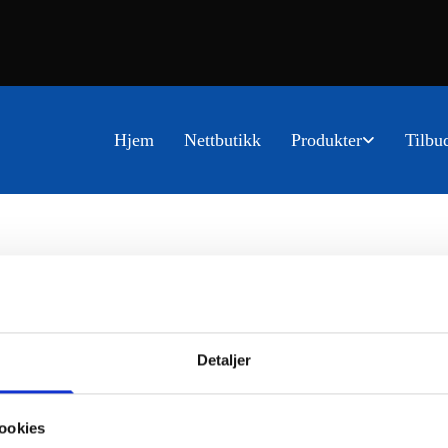
Hjem
Nettbutikk
Produkter
Tilbu
Detaljer
ookies