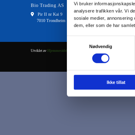
Vi bruker informasjonskapsler
Bio Trading AS
Kontakt
analysere trafikken vår. Vi 

Pir II nr Kai 9

73 8
sosiale medier, annonsering 
7010 Trondheim

fran
dem, eller som de har samlet
Samtykkevalg
Nødvendig
Utviklet av
Hjemmesidehuset
.
Ikke tillat