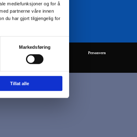
iale mediefunksjoner og for å
 med partnerne våre innen
08:00 - 16:00
u har gjort tilgjengelig for
Markedsføring
Personvern
Tillat alle