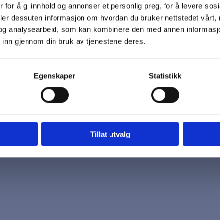
 for å gi innhold og annonser et personlig preg, for å levere sos
 oss
Åpningstider
deler dessuten informasjon om hvordan du bruker nettstedet vårt,
7 96 03
Mandag - Fredag
og analysearbeid, som kan kombinere den med annen informasjon d
k@biotrading.no
 inn gjennom din bruk av tjenestene deres.
Egenskaper
Statistikk
Tillat utvalg