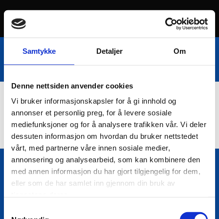
Samtykke
Detaljer
Om
Denne nettsiden anvender cookies
Vi bruker informasjonskapsler for å gi innhold og
Nettbutikk
annonser et personlig preg, for å levere sosiale
mediefunksjoner og for å analysere trafikken vår. Vi deler
dessuten informasjon om hvordan du bruker nettstedet
vårt, med partnerne våre innen sosiale medier,
annonsering og analysearbeid, som kan kombinere den
med annen informasjon du har gjort tilgjengelig for dem,
Bio Trading AS
eller som de har samlet inn gjennom din bruk av

Pir II nr Kai 9
tjenestene deres.
7010 Trondheim
Samtykkevalg