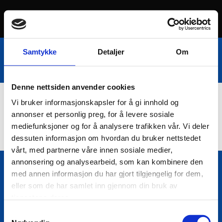
Samtykke
Detaljer
Om
Denne nettsiden anvender cookies
Vi bruker informasjonskapsler for å gi innhold og
Nettbutikk
annonser et personlig preg, for å levere sosiale
mediefunksjoner og for å analysere trafikken vår. Vi deler
dessuten informasjon om hvordan du bruker nettstedet
vårt, med partnerne våre innen sosiale medier,
annonsering og analysearbeid, som kan kombinere den
med annen informasjon du har gjort tilgjengelig for dem,
Bio Trading AS
eller som de har samlet inn gjennom din bruk av

Pir II nr Kai 9
tjenestene deres.
7010 Trondheim
Samtykkevalg