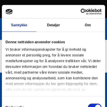
Samtykke
Detaljer
Om
Denne nettsiden anvender cookies
Vi bruker informasjonskapsler for å gi innhold og
Nettbutikk
annonser et personlig preg, for å levere sosiale
mediefunksjoner og for å analysere trafikken vår. Vi deler
dessuten informasjon om hvordan du bruker nettstedet
vårt, med partnerne våre innen sosiale medier,
annonsering og analysearbeid, som kan kombinere den
med annen informasjon du har gjort tilgjengelig for dem,
Bio Trading AS
eller som de har samlet inn gjennom din bruk av

Pir II nr Kai 9
tjenestene deres.
7010 Trondheim
Samtykkevalg