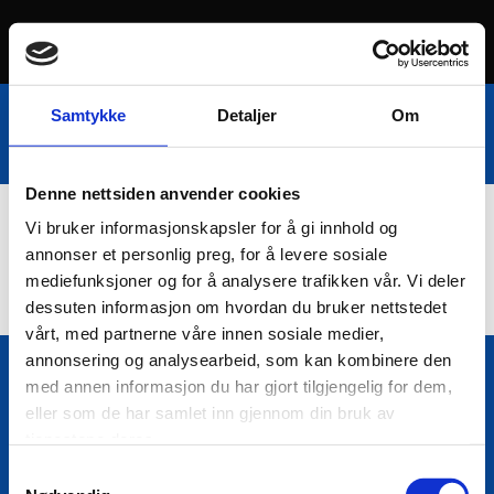
Samtykke
Detaljer
Om
Denne nettsiden anvender cookies
Vi bruker informasjonskapsler for å gi innhold og
Nettbutikk
annonser et personlig preg, for å levere sosiale
mediefunksjoner og for å analysere trafikken vår. Vi deler
dessuten informasjon om hvordan du bruker nettstedet
vårt, med partnerne våre innen sosiale medier,
annonsering og analysearbeid, som kan kombinere den
med annen informasjon du har gjort tilgjengelig for dem,
Bio Trading AS
eller som de har samlet inn gjennom din bruk av

Pir II nr Kai 9
tjenestene deres.
7010 Trondheim
Samtykkevalg