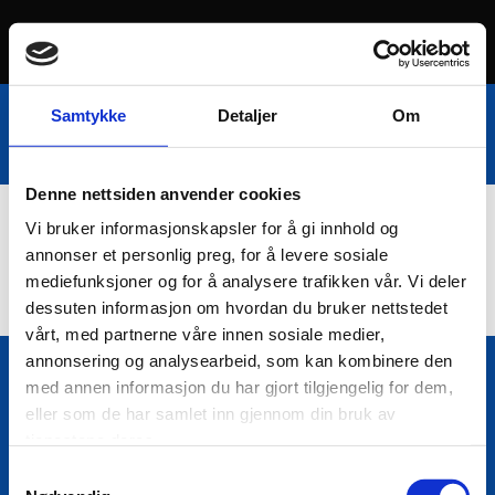
Samtykke
Detaljer
Om
Denne nettsiden anvender cookies
Vi bruker informasjonskapsler for å gi innhold og
Nettbutikk
annonser et personlig preg, for å levere sosiale
mediefunksjoner og for å analysere trafikken vår. Vi deler
dessuten informasjon om hvordan du bruker nettstedet
vårt, med partnerne våre innen sosiale medier,
annonsering og analysearbeid, som kan kombinere den
med annen informasjon du har gjort tilgjengelig for dem,
Bio Trading AS
eller som de har samlet inn gjennom din bruk av

Pir II nr Kai 9
tjenestene deres.
7010 Trondheim
Samtykkevalg