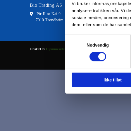
Vi bruker informasjonskapsler
Bio Trading AS
Kontakt
analysere trafikken vår. Vi 

Pir II nr Kai 9

73 8
sosiale medier, annonsering 
7010 Trondheim

fran
dem, eller som de har samlet
Samtykkevalg
Nødvendig
Utviklet av
Hjemmesidehuset
.
Ikke tillat