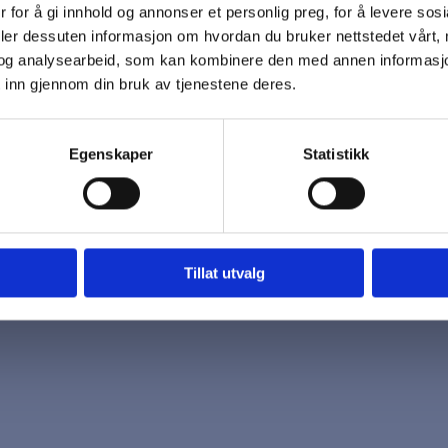
 for å gi innhold og annonser et personlig preg, for å levere sos
 oss
Åpningstider
deler dessuten informasjon om hvordan du bruker nettstedet vårt,
7 96 03
Mandag - Fredag
og analysearbeid, som kan kombinere den med annen informasjon d
k@biotrading.no
 inn gjennom din bruk av tjenestene deres.
Egenskaper
Statistikk
Tillat utvalg