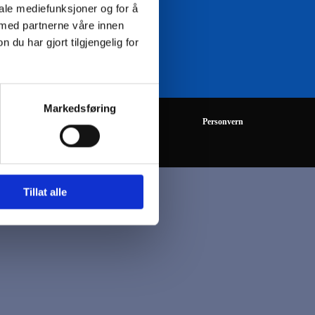
iale mediefunksjoner og for å
 med partnerne våre innen
08:00 - 16:00
u har gjort tilgjengelig for
Markedsføring
Personvern
Tillat alle