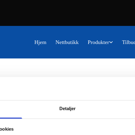
Hjem
Nettbutikk
Produkter
Tilbu
Detaljer
ookies