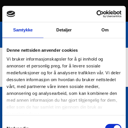
Samtykke
Detaljer
Om
Denne nettsiden anvender cookies
Vi bruker informasjonskapsler for å gi innhold og
Nettbutikk
annonser et personlig preg, for å levere sosiale
mediefunksjoner og for å analysere trafikken vår. Vi deler
dessuten informasjon om hvordan du bruker nettstedet
vårt, med partnerne våre innen sosiale medier,
annonsering og analysearbeid, som kan kombinere den
med annen informasjon du har gjort tilgjengelig for dem,
Bio Trading AS
eller som de har samlet inn gjennom din bruk av

Pir II nr Kai 9
tjenestene deres.
7010 Trondheim
Samtykkevalg