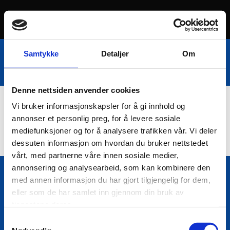
Samtykke
Detaljer
Om
Denne nettsiden anvender cookies
Vi bruker informasjonskapsler for å gi innhold og
Nettbutikk
annonser et personlig preg, for å levere sosiale
mediefunksjoner og for å analysere trafikken vår. Vi deler
dessuten informasjon om hvordan du bruker nettstedet
vårt, med partnerne våre innen sosiale medier,
annonsering og analysearbeid, som kan kombinere den
med annen informasjon du har gjort tilgjengelig for dem,
Bio Trading AS
eller som de har samlet inn gjennom din bruk av

Pir II nr Kai 9
tjenestene deres.
7010 Trondheim
Samtykkevalg