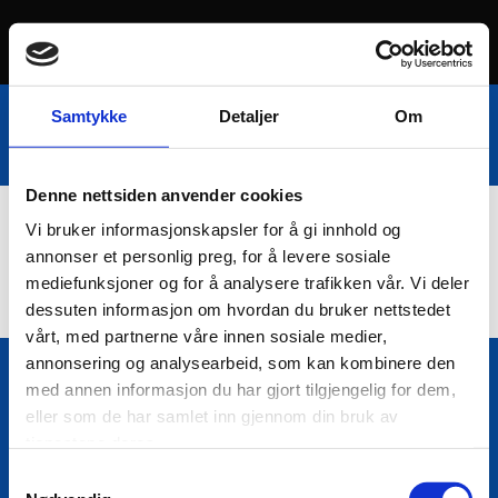
Samtykke
Detaljer
Om
Denne nettsiden anvender cookies
Vi bruker informasjonskapsler for å gi innhold og
Nettbutikk
annonser et personlig preg, for å levere sosiale
mediefunksjoner og for å analysere trafikken vår. Vi deler
dessuten informasjon om hvordan du bruker nettstedet
vårt, med partnerne våre innen sosiale medier,
annonsering og analysearbeid, som kan kombinere den
med annen informasjon du har gjort tilgjengelig for dem,
Bio Trading AS
eller som de har samlet inn gjennom din bruk av

Pir II nr Kai 9
tjenestene deres.
7010 Trondheim
Samtykkevalg