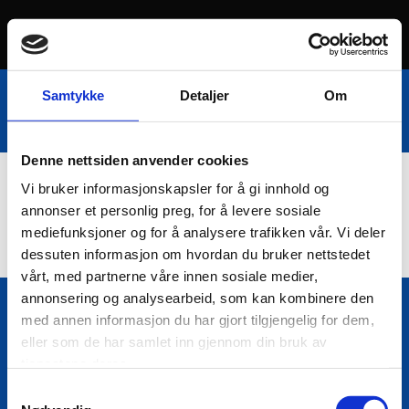
Samtykke
Detaljer
Om
Denne nettsiden anvender cookies
Vi bruker informasjonskapsler for å gi innhold og
Nettbutikk
annonser et personlig preg, for å levere sosiale
mediefunksjoner og for å analysere trafikken vår. Vi deler
dessuten informasjon om hvordan du bruker nettstedet
vårt, med partnerne våre innen sosiale medier,
annonsering og analysearbeid, som kan kombinere den
med annen informasjon du har gjort tilgjengelig for dem,
Bio Trading AS
eller som de har samlet inn gjennom din bruk av

Pir II nr Kai 9
tjenestene deres.
7010 Trondheim
Samtykkevalg