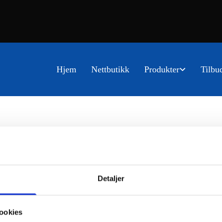
Hjem
Nettbutikk
Produkter
Tilbu
Detaljer
ookies