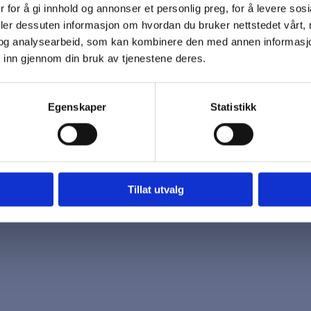
 for å gi innhold og annonser et personlig preg, for å levere sos
 oss
Åpningstider
deler dessuten informasjon om hvordan du bruker nettstedet vårt,
7 96 03
Mandag - Fredag
og analysearbeid, som kan kombinere den med annen informasjon d
k@biotrading.no
 inn gjennom din bruk av tjenestene deres.
Egenskaper
Statistikk
Tillat utvalg