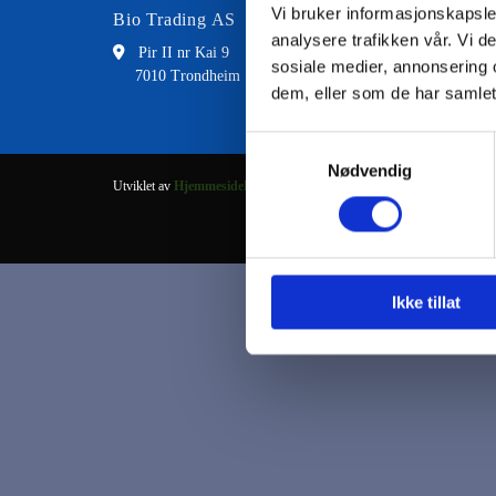
Vi bruker informasjonskapsler
Bio Trading AS
Kontakt
analysere trafikken vår. Vi 

Pir II nr Kai 9

73 8
sosiale medier, annonsering 
7010 Trondheim

fran
dem, eller som de har samlet
Samtykkevalg
Nødvendig
Utviklet av
Hjemmesidehuset
.
Ikke tillat