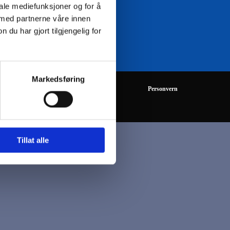
iale mediefunksjoner og for å
 med partnerne våre innen
08:00 - 16:00
u har gjort tilgjengelig for
Markedsføring
Personvern
Tillat alle