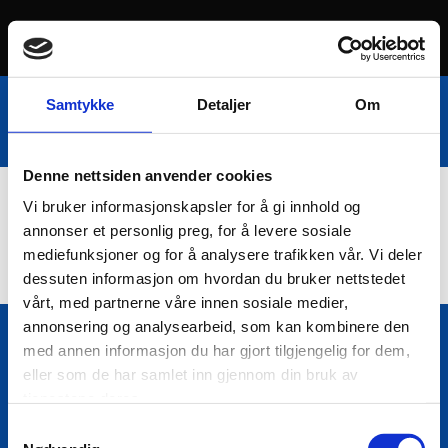
Samtykke
Detaljer
Om
Denne nettsiden anvender cookies
Vi bruker informasjonskapsler for å gi innhold og
Nettbutikk
annonser et personlig preg, for å levere sosiale
mediefunksjoner og for å analysere trafikken vår. Vi deler
dessuten informasjon om hvordan du bruker nettstedet
vårt, med partnerne våre innen sosiale medier,
annonsering og analysearbeid, som kan kombinere den
med annen informasjon du har gjort tilgjengelig for dem,
Bio Trading AS
eller som de har samlet inn gjennom din bruk av

Pir II nr Kai 9
tjenestene deres.
7010 Trondheim
Samtykkevalg