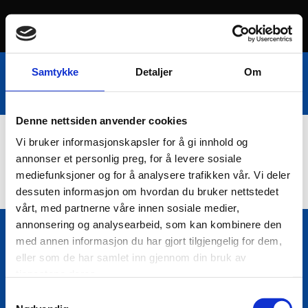
Samtykke
Detaljer
Om
Denne nettsiden anvender cookies
Vi bruker informasjonskapsler for å gi innhold og
Nettbutikk
annonser et personlig preg, for å levere sosiale
mediefunksjoner og for å analysere trafikken vår. Vi deler
dessuten informasjon om hvordan du bruker nettstedet
vårt, med partnerne våre innen sosiale medier,
annonsering og analysearbeid, som kan kombinere den
med annen informasjon du har gjort tilgjengelig for dem,
Bio Trading AS
eller som de har samlet inn gjennom din bruk av

Pir II nr Kai 9
tjenestene deres.
7010 Trondheim
Samtykkevalg