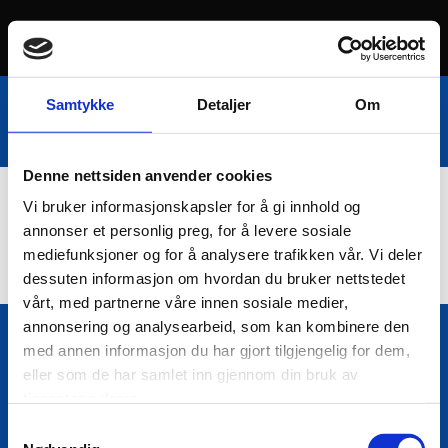
Samtykke
Detaljer
Om
Denne nettsiden anvender cookies
Vi bruker informasjonskapsler for å gi innhold og
Nettbutikk
annonser et personlig preg, for å levere sosiale
mediefunksjoner og for å analysere trafikken vår. Vi deler
dessuten informasjon om hvordan du bruker nettstedet
vårt, med partnerne våre innen sosiale medier,
annonsering og analysearbeid, som kan kombinere den
med annen informasjon du har gjort tilgjengelig for dem,
Bio Trading AS
eller som de har samlet inn gjennom din bruk av

Pir II nr Kai 9
tjenestene deres.
7010 Trondheim
Samtykkevalg