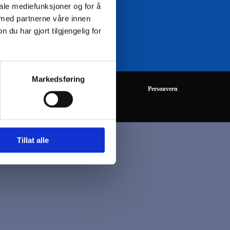
iale mediefunksjoner og for å
 med partnerne våre innen
08:00 - 16:00
u har gjort tilgjengelig for
Markedsføring
Personvern
Tillat alle