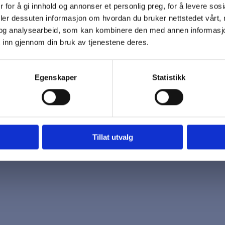
 for å gi innhold og annonser et personlig preg, for å levere sos
 oss
Åpningstider
deler dessuten informasjon om hvordan du bruker nettstedet vårt,
7 96 03
Mandag - Fredag
og analysearbeid, som kan kombinere den med annen informasjon d
k@biotrading.no
 inn gjennom din bruk av tjenestene deres.
Egenskaper
Statistikk
Tillat utvalg