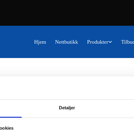
Hjem
Nettbutikk
Produkter
Tilbu
Detaljer
ookies