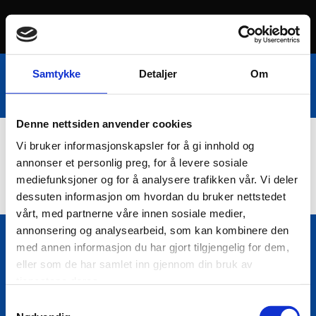
Samtykke
Detaljer
Om
Denne nettsiden anvender cookies
Vi bruker informasjonskapsler for å gi innhold og
Nettbutikk
annonser et personlig preg, for å levere sosiale
mediefunksjoner og for å analysere trafikken vår. Vi deler
dessuten informasjon om hvordan du bruker nettstedet
vårt, med partnerne våre innen sosiale medier,
annonsering og analysearbeid, som kan kombinere den
med annen informasjon du har gjort tilgjengelig for dem,
Bio Trading AS
eller som de har samlet inn gjennom din bruk av

Pir II nr Kai 9
tjenestene deres.
7010 Trondheim
Samtykkevalg