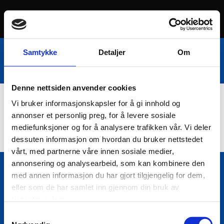
Samtykke
Detaljer
Om
Denne nettsiden anvender cookies
Vi bruker informasjonskapsler for å gi innhold og
Nettbutikk
annonser et personlig preg, for å levere sosiale
mediefunksjoner og for å analysere trafikken vår. Vi deler
dessuten informasjon om hvordan du bruker nettstedet
vårt, med partnerne våre innen sosiale medier,
annonsering og analysearbeid, som kan kombinere den
med annen informasjon du har gjort tilgjengelig for dem,
Bio Trading AS
eller som de har samlet inn gjennom din bruk av

Pir II nr Kai 9
tjenestene deres.
7010 Trondheim
Samtykkevalg