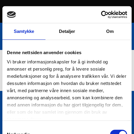
Samtykke
Detaljer
Om
Denne nettsiden anvender cookies
Vi bruker informasjonskapsler for å gi innhold og
Nettbutikk
annonser et personlig preg, for å levere sosiale
mediefunksjoner og for å analysere trafikken vår. Vi deler
dessuten informasjon om hvordan du bruker nettstedet
vårt, med partnerne våre innen sosiale medier,
annonsering og analysearbeid, som kan kombinere den
med annen informasjon du har gjort tilgjengelig for dem,
Bio Trading AS
eller som de har samlet inn gjennom din bruk av

Pir II nr Kai 9
tjenestene deres.
7010 Trondheim
Samtykkevalg