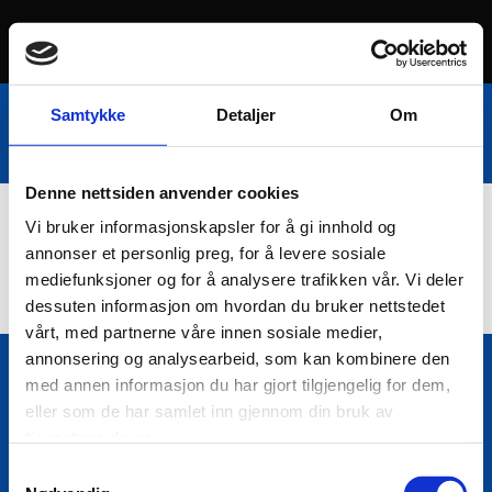
Samtykke
Detaljer
Om
Denne nettsiden anvender cookies
Vi bruker informasjonskapsler for å gi innhold og
Nettbutikk
annonser et personlig preg, for å levere sosiale
mediefunksjoner og for å analysere trafikken vår. Vi deler
dessuten informasjon om hvordan du bruker nettstedet
vårt, med partnerne våre innen sosiale medier,
annonsering og analysearbeid, som kan kombinere den
med annen informasjon du har gjort tilgjengelig for dem,
Bio Trading AS
eller som de har samlet inn gjennom din bruk av

Pir II nr Kai 9
tjenestene deres.
7010 Trondheim
Samtykkevalg