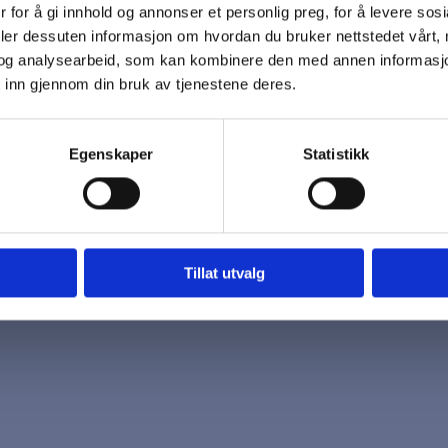
 for å gi innhold og annonser et personlig preg, for å levere sos
 oss
Åpningstider
deler dessuten informasjon om hvordan du bruker nettstedet vårt,
7 96 03
Mandag - Fredag
og analysearbeid, som kan kombinere den med annen informasjon d
k@biotrading.no
 inn gjennom din bruk av tjenestene deres.
Egenskaper
Statistikk
Tillat utvalg