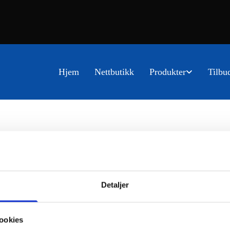
Hjem
Nettbutikk
Produkter
Tilbu
Detaljer
ookies