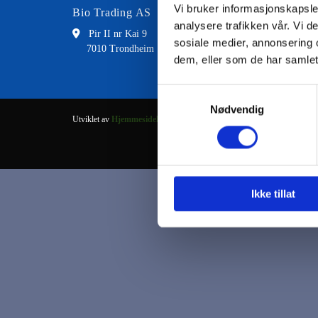
Vi bruker informasjonskapsler
Bio Trading AS
Kontakt
analysere trafikken vår. Vi 

Pir II nr Kai 9

73 8
sosiale medier, annonsering 
7010 Trondheim

fran
dem, eller som de har samlet
Samtykkevalg
Nødvendig
Utviklet av
Hjemmesidehuset
.
Ikke tillat