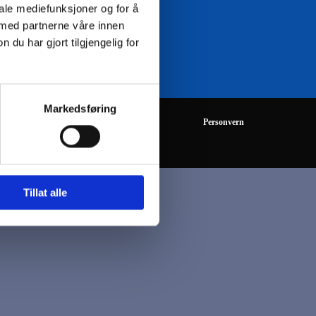
iale mediefunksjoner og for å
 med partnerne våre innen
08:00 - 16:00
u har gjort tilgjengelig for
Markedsføring
Personvern
Tillat alle