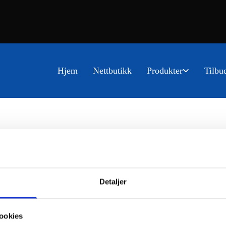
Hjem
Nettbutikk
Produkter
Tilbu
Detaljer
ookies