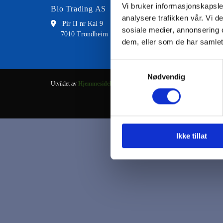
Vi bruker informasjonskapsler
Bio Trading AS
Kontakt
analysere trafikken vår. Vi 

Pir II nr Kai 9

73 8
sosiale medier, annonsering 
7010 Trondheim

fran
dem, eller som de har samlet
Samtykkevalg
Nødvendig
Utviklet av
Hjemmesidehuset
.
Ikke tillat