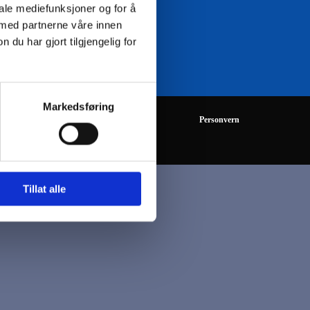
iale mediefunksjoner og for å
 med partnerne våre innen
08:00 - 16:00
u har gjort tilgjengelig for
Markedsføring
Personvern
Tillat alle