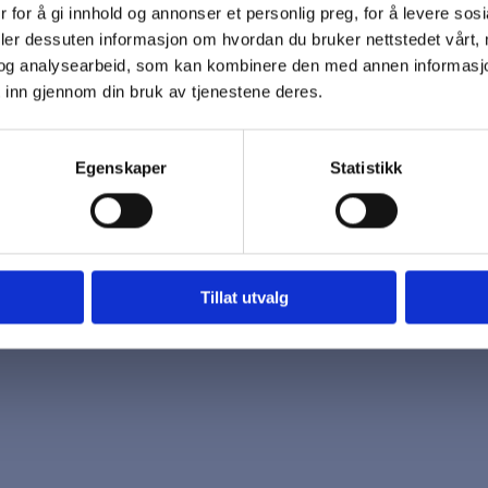
 for å gi innhold og annonser et personlig preg, for å levere sos
 oss
Åpningstider
deler dessuten informasjon om hvordan du bruker nettstedet vårt,
7 96 03
Mandag - Fredag
og analysearbeid, som kan kombinere den med annen informasjon d
k@biotrading.no
 inn gjennom din bruk av tjenestene deres.
Egenskaper
Statistikk
Tillat utvalg