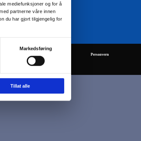
iale mediefunksjoner og for å
 med partnerne våre innen
08:00 - 16:00
u har gjort tilgjengelig for
Markedsføring
Personvern
Tillat alle