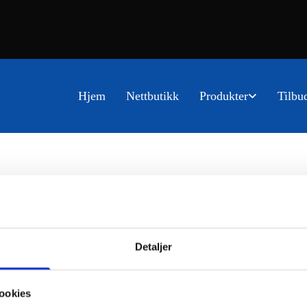
Hjem
Nettbutikk
Produkter
Tilbu
Detaljer
ookies