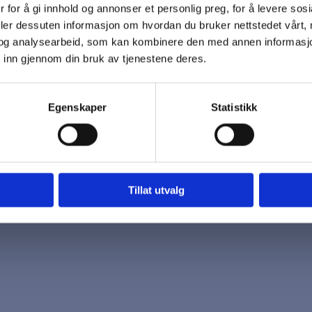
 for å gi innhold og annonser et personlig preg, for å levere sos
 oss
Åpningstider
deler dessuten informasjon om hvordan du bruker nettstedet vårt,
7 96 03
Mandag - Fredag
og analysearbeid, som kan kombinere den med annen informasjon d
k@biotrading.no
 inn gjennom din bruk av tjenestene deres.
Egenskaper
Statistikk
Tillat utvalg