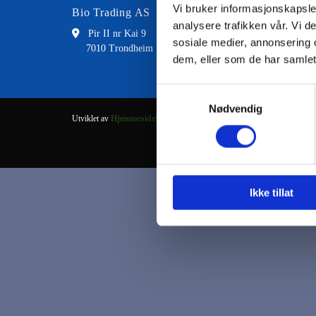
Vi bruker informasjonskapsler
Bio Trading AS
Kontakt
analysere trafikken vår. Vi 

Pir II nr Kai 9

73 8
sosiale medier, annonsering 
7010 Trondheim

fran
dem, eller som de har samlet
Samtykkevalg
Nødvendig
Utviklet av
Hjemmesidehuset
.
Ikke tillat